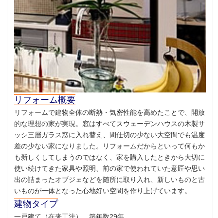
リフォーム概要
リフォームで建物全体の断熱・気密性能を高めたことで、開放
的な理想の家が実現。窓はすべてスウェーデンハウスの木製サ
ッシ三層ガラス窓に入れ替え、間仕切の少ない大空間でも温度
差の少ない家になりました。リフォームだからといって何もか
も新しくしてしまうのではなく、家を購入したときから大切に
使い続けてきた家具や照明、前の家で使われていた意匠や思い
出の詰まったオブジェなどを随所に取り入れ、新しいものと古
いものが一体となった心地好い空間を作り上げています。
建物タイプ
一戸建て（在来工法） 築年数29年